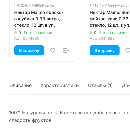
за уп
за уп
1 412.40 ₽
1 605 ₽
1 412.40 ₽
1 605 ₽
Нектар Maimo яблоко-
Нектар Maimo ябл
голубика 0.33 литра,
фейхоа-киви 0.33 
стекло, 12 шт. в уп.
стекло, 12 шт. в уп
0
Есть в наличии
0
Есть в наличии
Арт.
0044890
Арт.
0044882
В корзину
В корзину
Описание
Характеристики
Отзывы (1)
До
100% Натуральность. В составе нет добавленного 
сладость фруктов.