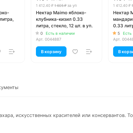
за уп
1 412.40 ₽
1 605 ₽
1 412.40 ₽
око-
Нектар Maimo яблоко-
Нектар 
литра,
клубника-кизил 0.33
мандари
.
литра, стекло, 12 шт. в уп.
0.33 литр
уп.
0
Есть в наличии
5
Есть
Арт.
0044887
Арт.
0044
В корзину
В корз
кументы
сахара, искусственных красителей или консервантов. Т