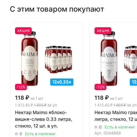
С этим товаром покупают
АКЦИЯ
АКЦИЯ
-12%
-12%
118 ₽
118 ₽
за 1 шт
за 1 шт
за уп
за уп
1 412.40 ₽
1 605 ₽
1 412.40 ₽
1 605 ₽
Нектар Maimo яблоко-
Нектар Maimo гра
вишня-слива 0.33 литра,
литра, стекло, 12 ш
стекло, 12 шт. в уп.
0
Есть в наличии
Арт.
0044889
0
Есть в наличии