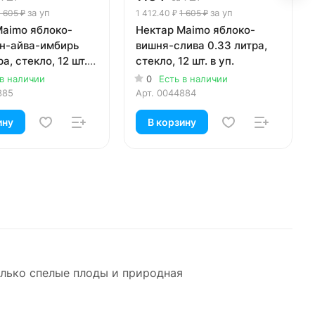
за уп
за уп
1 605 ₽
1 412.40 ₽
1 605 ₽
Maimo яблоко-
Нектар Maimo яблоко-
н-айва-имбирь
вишня-слива 0.33 литра,
а, стекло, 12 шт. в
стекло, 12 шт. в уп.
 в наличии
0
Есть в наличии
885
Арт.
0044884
ину
В корзину
олько спелые плоды и природная