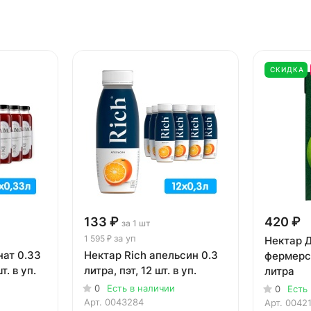
СКИДКА
133 ₽
420 ₽
за 1 шт
за уп
1 595 ₽
Нектар 
нат 0.33
Нектар Rich апельсин 0.3
фермерс
т. в уп.
литра, пэт, 12 шт. в уп.
литра
0
Есть в наличии
0
Есть
Арт.
0043284
Арт.
0042