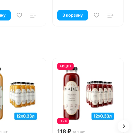
ину
В корзину
АКЦИЯ
-12%
118 ₽
 1 шт
за 1 шт