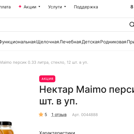
8
плата
Акции
Услуги
Поддержка
Функциональная
Щелочная
Лечебная
Детская
Родниковая
Пр
Maimo персик 0.33 литра, стекло, 12 шт. в уп.
АКЦИЯ
Нектар Maimo перси
шт. в уп.
5
1 отзыв
Арт.
0044888
Характеристики