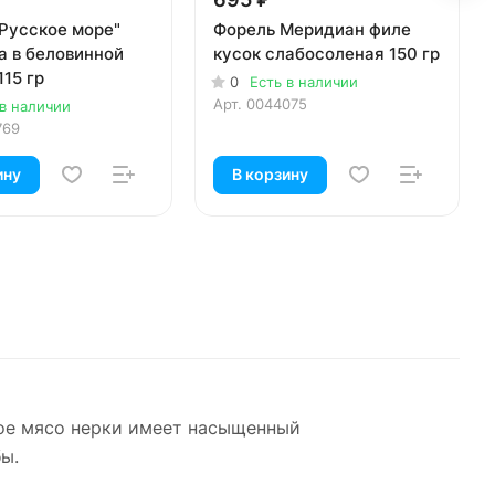
"Русское море"
Форель Меридиан филе
а в беловинной
кусок слабосоленая 150 гр
115 гр
0
Есть в наличии
Арт.
0044075
 в наличии
769
ину
В корзину
ное мясо нерки имеет насыщенный
ы.