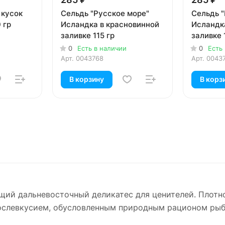
 кусок
Сельдь "Русское море"
Сельдь 
 гр
Исландка в красновинной
Исландк
заливке 115 гр
заливке 
0
Есть в наличии
0
Есть
Арт.
0043768
Арт.
0043
В корзину
В корз
ящий дальневосточный деликатес для ценителей. Плот
послевкусием, обусловленным природным рационом рыб