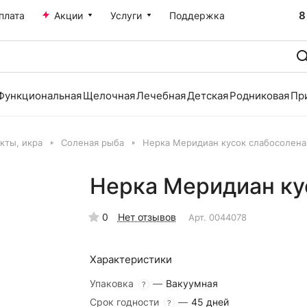
8
плата
Акции
Услуги
Поддержка
Функциональная
Щелочная
Лечебная
Детская
Родниковая
Пр
кты, икра
Соленая рыба
Нерка Меридиан кусок слабосолена
Нерка Меридиан ку
0
Нет отзывов
Арт.
0044078
Характеристики
Упаковка
—
Вакуумная
?
Срок годности
—
45 дней
?