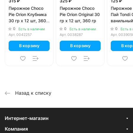
315 ₽
325 ₽
125 ₽
Пирожное Choco
Пирожное Choco
Пирожное
Pie Orion Клубника
Pie Orion Original 30
Пай Tondi 
30 гр х 12 шт, 360
гр х 12 шт, 360 гр
ванильный
гр
6 шт
0
0
0
Есть в наличии
Есть в наличии
Есть в
Арт.
0042257
Арт.
0038287
Арт.
003905
В корзину
В корзину
В кор
Назад к списку
Интернет-магазин
Компания