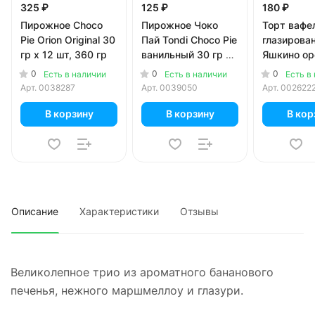
325 ₽
125 ₽
180 ₽
Пирожное Choco
Пирожное Чоко
Торт вафе
Pie Orion Original 30
Пай Tondi Choco Pie
глазирова
гр х 12 шт, 360 гр
ванильный 30 гр х
Яшкино ор
6 шт
250 гр
0
0
0
Есть в наличии
Есть в наличии
Есть в
Арт.
0038287
Арт.
0039050
Арт.
002622
В корзину
В корзину
В кор
Описание
Характеристики
Отзывы
Великолепное трио из ароматного бананового
печенья, нежного маршмеллоу и глазури.