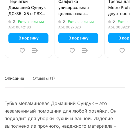
Перчатки
Салфетка
Тряпка дл
Домашний Сундук
универсальная
Metro Prof
ДС-35, ХБ с ПВХ
целлюлозная
двусторон
белые 1 пара
Домашний Сундук
60 см
0
0
0
Есть в наличии
Есть в наличии
Есть в
14х16см 3шт
Арт.
0042183
Арт.
0027620
Арт.
003923
В корзину
В корзину
В кор
Описание
Отзывы (1)
Губка меламиновая Домашний Сундук – это
незаменимый помощник для любой хозяйки. Он
подходит для уборки кухни и ванной. Изделие
выполнено из прочного, надежного материала –