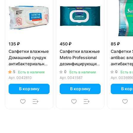
135 ₽
450 ₽
85 ₽
Салфетки влажные
Салфетки влажные
Салфетки S
Домашний сундук
Metro Professional
antibac в
антибактериальные
дезинфицирующие
антибакте
с клапаном 72 шт
с клапаном 120 шт
20 шт
5
0
0
Есть в наличии
Есть в наличии
Есть в
Арт.
0042810
Арт.
0041587
Арт.
003699
В корзину
В корзину
В кор