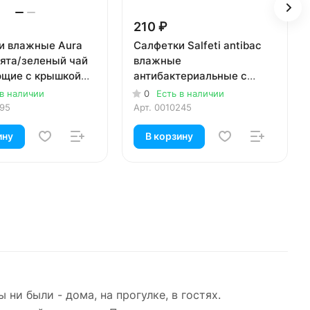
210 ₽
и влажные Aura
Салфетки Salfeti antibac
мята/зеленый чай
влажные
щие с крышкой
антибактериальные с
клапаном 72шт
 в наличии
0
Есть в наличии
195
Арт.
0010245
ину
В корзину
и были - дома, на прогулке, в гостях.