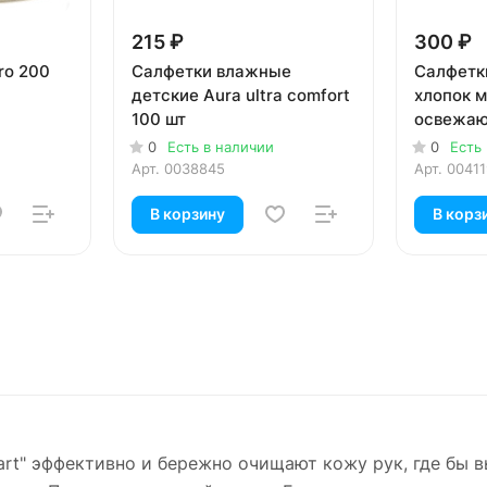
215 ₽
300 ₽
ro 200
Салфетки влажные
Салфетк
детские Aura ultra comfort
хлопок 
100 шт
освежаю
120 шт
0
Есть в наличии
0
Есть
Арт.
0038845
Арт.
0041
В корзину
В корз
" эффективно и бережно очищают кожу рук, где бы вы н