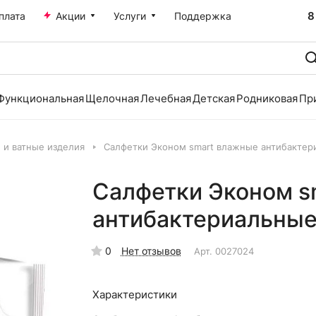
8
плата
Акции
Услуги
Поддержка
Функциональная
Щелочная
Лечебная
Детская
Родниковая
Пр
 и ватные изделия
Салфетки Эконом smart влажные антибактер
Салфетки Эконом s
антибактериальные
0
Нет отзывов
Арт.
0027024
Характеристики