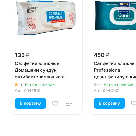
135 ₽
450 ₽
Салфетки влажные
Салфетки влажны
Домашний сундук
Professional
антибактериальные с
дезинфицирующи
клапаном 72 шт
клапаном 120 шт
5
Есть в наличии
0
Есть в наличии
Арт.
0042810
Арт.
0041587
В корзину
В корзину