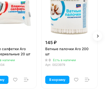
145 ₽
 салфетки Aro
Ватные палочки Aro 200
териальные 20 шт
шт
 в наличии
0
Есть в наличии
034
Арт.
0023979
ину
В корзину