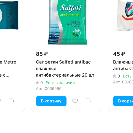
85 ₽
45 ₽
е Metro
Салфетки Salfeti antibac
Влажные
влажные
антибак
е с
антибактериальные 20 шт
0
Есть
Арт.
0026
0
Есть в наличии
Арт.
0036990
В корзину
В корз