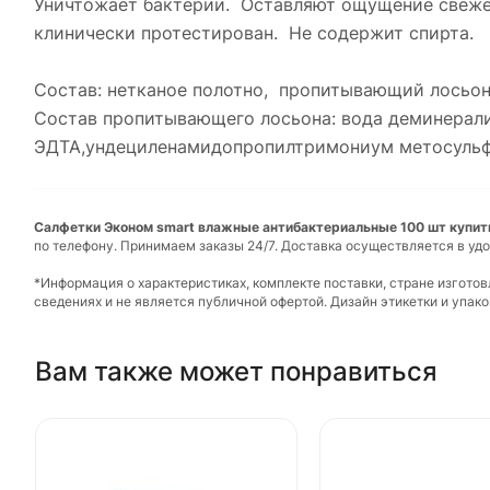
Уничтожает бактерии. Оставляют ощущение свежес
клинически протестирован. Не содержит спирта.
Состав: нетканое полотно, пропитывающий лосьон
Состав пропитывающего лосьона: вода деминерализ
ЭДТА,ундециленамидопропилтримониум метосульф
Салфетки Эконом smart влажные антибактериальные 100 шт купить
по телефону. Принимаем заказы 24/7. Доставка осуществляется в удо
*Информация о характеристиках, комплекте поставки, стране изгото
сведениях и не является публичной офертой. Дизайн этикетки и упа
Вам также может понравиться