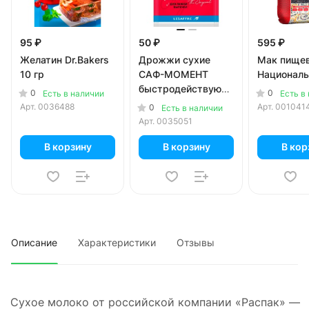
95 ₽
50 ₽
595 ₽
Желатин Dr.Bakers
Дрожжи сухие
Мак пище
10 гр
САФ-МОМЕНТ
Националь
быстродействующие
0
0
Есть в наличии
Есть в
11 гр
Арт.
0036488
Арт.
001041
0
Есть в наличии
Арт.
0035051
В корзину
В корзину
В кор
Описание
Характеристики
Отзывы
Сухое молоко от российской компании «Распак» —