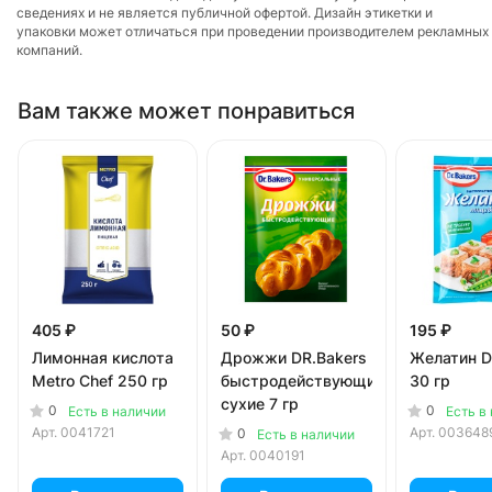
сведениях и не является публичной офертой. Дизайн этикетки и
упаковки может отличаться при проведении производителем рекламных
компаний.
Вам также может понравиться
405 ₽
50 ₽
195 ₽
Лимонная кислота
Дрожжи DR.Bakers
Желатин D
Metro Chef 250 гр
быстродействующие
30 гр
сухие 7 гр
0
0
Есть в наличии
Есть в
Арт.
0041721
Арт.
003648
0
Есть в наличии
Арт.
0040191