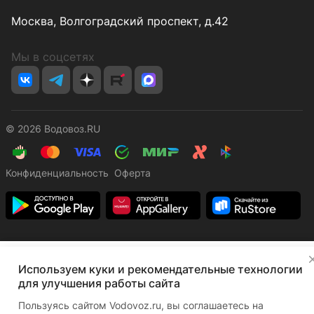
Москва, Волгоградский проспект, д.42
Мы в соцсетях
© 2026 Водовоз.RU
Конфиденциальность
Оферта
✕
Используем куки и рекомендательные технологии
Главная
Каталог
Корзина
Избранные
Кабинет
Сравнение
для улучшения работы сайта
Пользуясь сайтом Vodovoz.ru, вы соглашаетесь на