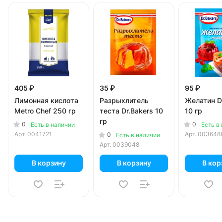
405 ₽
35 ₽
95 ₽
Лимонная кислота
Разрыхлитель
Желатин D
Metro Chef 250 гр
теста Dr.Bakers 10
10 гр
гр
0
0
Есть в наличии
Есть в
Арт.
0041721
Арт.
003648
0
Есть в наличии
Арт.
0039048
В корзину
В корзину
В кор