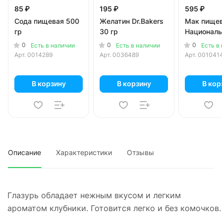
85 ₽
195 ₽
595 ₽
Сода пищевая 500
Желатин Dr.Bakers
Мак пище
гр
30 гр
Националь
0
0
0
Есть в наличии
Есть в наличии
Есть в
Арт.
0014289
Арт.
0036489
Арт.
001041
В корзину
В корзину
В кор
Описание
Характеристики
Отзывы
Глазурь обладает нежным вкусом и легким
ароматом клубники. Готовится легко и без комочков.