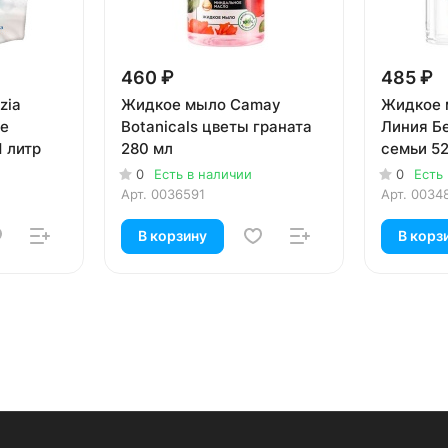
460 ₽
485 ₽
zia
Жидкое мыло Camay
Жидкое 
ое
Botanicals цветы граната
Линия Б
1 литр
280 мл
семьи 5
0
Есть в наличии
0
Есть
Арт.
0036591
Арт.
0034
В корзину
В корз