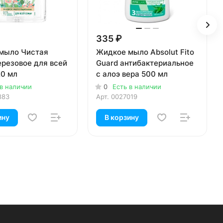
335 ₽
мыло Чистая
Жидкое мыло Absolut Fito
ерезовое для всей
Guard антибактериальное
20 мл
с алоэ вера 500 мл
 в наличии
0
Есть в наличии
883
Арт.
0027019
ину
В корзину