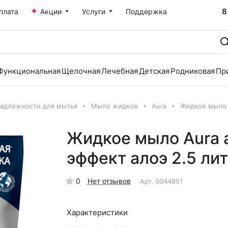
8
плата
Акции
Услуги
Поддержка
Функциональная
Щелочная
Лечебная
Детская
Родниковая
Пр
надлежности для мытья
Мыло жидкое
Aura
Жидкое мыло 
Жидкое мыло Aura 
эффект алоэ 2.5 ли
0
Нет отзывов
Арт.
0044851
Характеристики