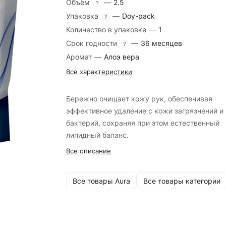
Объём
—
2.5
?
Упаковка
—
Doy-pack
?
Количество в упаковке
—
1
Срок годности
—
36 месяцев
?
Аромат
—
Алоэ вера
Все характеристики
Бережно очищает кожу рук, обеспечивая
эффективное удаление с кожи загрязнений и
бактерий, сохраняя при этом естественный
липидный баланс.
Все описание
Все товары Aura
Все товары категории