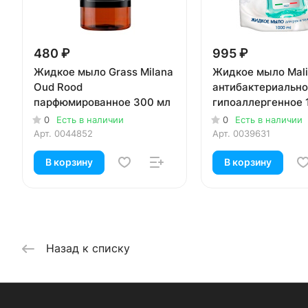
480 ₽
995 ₽
Жидкое мыло Grass Milana
Жидкое мыло Mali
Oud Rood
антибактериальн
парфюмированное 300 мл
гипоаллергенное 
0
Есть в наличии
0
Есть в наличии
Арт.
0044852
Арт.
0039631
В корзину
В корзину
Назад к списку