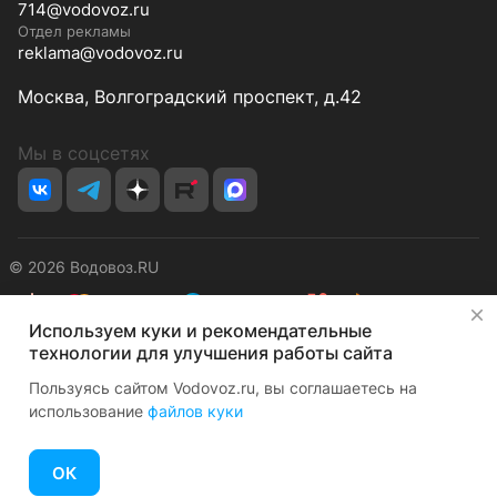
714@vodovoz.ru
Отдел рекламы
reklama@vodovoz.ru
Москва, Волгоградский проспект, д.42
Мы в соцсетях
© 2026 Водовоз.RU
✕
Используем куки и рекомендательные
Конфиденциальность
Оферта
технологии для улучшения работы сайта
Пользуясь сайтом Vodovoz.ru, вы соглашаетесь на
использование
файлов куки
ОК
Главная
Каталог
Корзина
Избранные
Кабинет
Сравнение