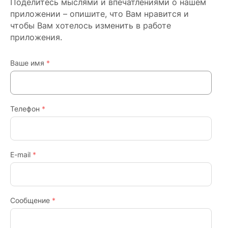
Поделитесь мыслями и впечатлениями о нашем
отзыв и
приложении – опишите, что Вам нравится и
стремимся
чтобы Вам хотелось изменить в работе
учесть все
приложения.
пожелания.
Спасибо за
Ваше имя
*
уделенное
время!.
Телефон
*
E-mail
*
Интернет-магазин
Компания
Услуги
Сообщение
*
Помощь