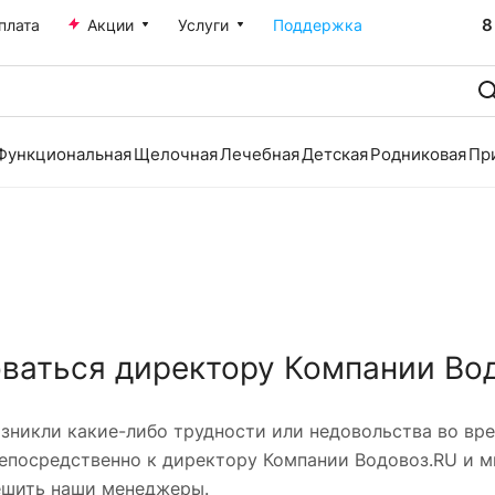
8
плата
Акции
Услуги
Поддержка
Функциональная
Щелочная
Лечебная
Детская
Родниковая
Пр
ваться директору Компании Во
озникли какие-либо трудности или недовольства во в
епосредственно к директору Компании Водовоз.RU и м
ешить наши менеджеры.