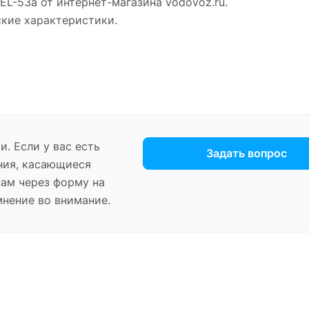
EL-53a от интернет-магазина vodovoz.ru.
ские характеристики.
. Если у вас есть
Задать вопрос
ния, касающиеся
нам через форму на
мнение во внимание.