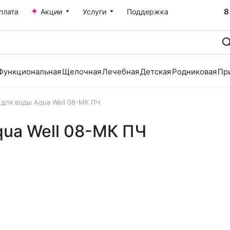
8
плата
Акции
Услуги
Поддержка
Функциональная
Щелочная
Лечебная
Детская
Родниковая
Пр
 для воды Aqua Well 08-MК ПЧ
qua Well 08-MК ПЧ