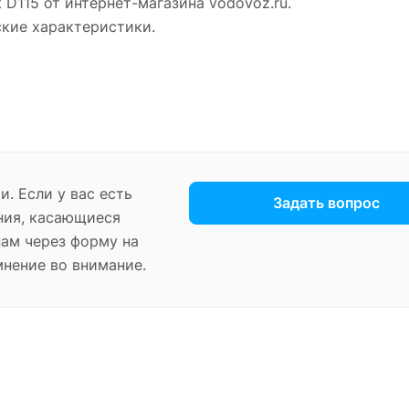
 D115 от интернет-магазина vodovoz.ru.
ские характеристики.
. Если у вас есть
Задать вопрос
ния, касающиеся
нам через форму на
мнение во внимание.