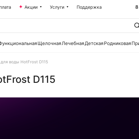
8
плата
Акции
Услуги
Поддержка
Функциональная
Щелочная
Лечебная
Детская
Родниковая
Пр
 для воды HotFrost D115
tFrost D115