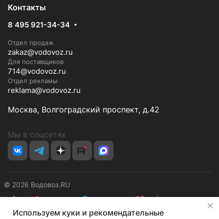
Контакты
8 495 921-34-34
Отдел продаж
zakaz@vodovoz.ru
Для поставщиков
714@vodovoz.ru
Отдел рекламы
reklama@vodovoz.ru
Москва, Волгоградский проспект, д.42
Мы в соцсетях
© 2026 Водовоз.RU
✕
Используем куки и рекомендательные
Конфиденциальность
Оферта