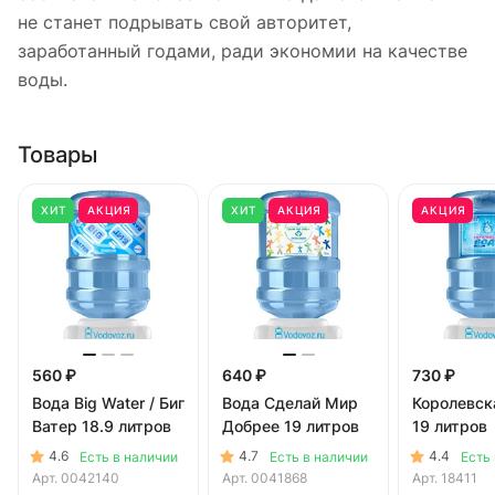
не станет подрывать свой авторитет,
заработанный годами, ради экономии на качестве
воды.
Товары
ХИТ
АКЦИЯ
ХИТ
АКЦИЯ
АКЦИЯ
560 ₽
640 ₽
730 ₽
Вода Big Water / Биг
Вода Сделай Мир
Королевск
Ватер 18.9 литров
Добрее 19 литров
19 литров
4.6
4.7
4.4
Есть в наличии
Есть в наличии
Есть
Арт.
0042140
Арт.
0041868
Арт.
18411