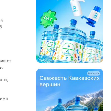
ся
б
рии от
ь.
Реклама
оты,
ними