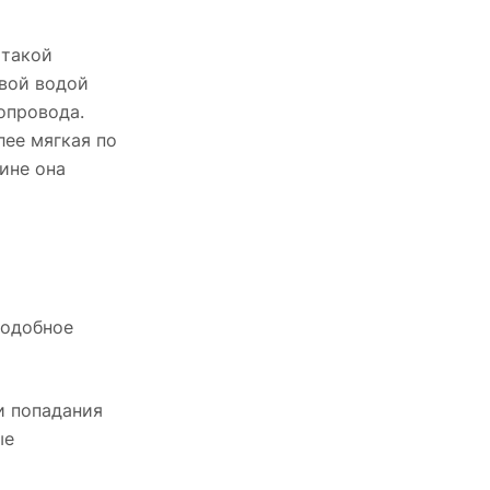
 такой
евой водой
опровода.
лее мягкая по
ине она
Подобное
и попадания
ые