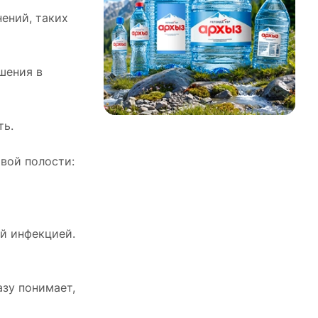
ений, таких
шения в
ть.
вой полости:
й инфекцией.
азу понимает,