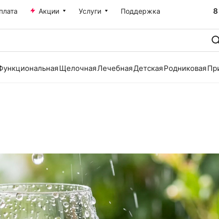
8
плата
Акции
Услуги
Поддержка
Функциональная
Щелочная
Лечебная
Детская
Родниковая
Пр