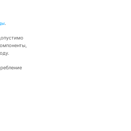
ды
.
 допустимо
компоненты,
оду.
требление