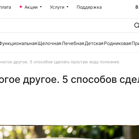
8
плата
Акции
Услуги
Поддержка
Функциональная
Щелочная
Лечебная
Детская
Родниковая
Пр
многое другое. 5 способов сделать простую воду полезнее.
огое другое. 5 способов сд