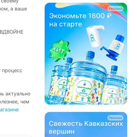
 своему
ом, а ваше
Реклама
ь ВДВОЙНЕ
т процесс
нь актуально
лезнее, чем
агазине
Реклама