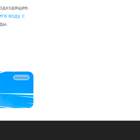
подходящее.
ите воду с
ды.
Реклама