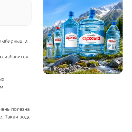
имбирных, а
о избавится
ых
ым
чень полезна
е. Такая вода