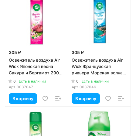
305 ₽
305 ₽
Освежитель воздуха Air
Освежитель воздуха Air
Wick Японская весна
Wick Французская
Сакура и Бергамот 290
ривьера Морская волна и
мл
бриз 290 мл
0
0
Есть в наличии
Есть в наличии
Арт.
0037047
Арт.
0037046
В корзину
В корзину