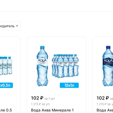
водитель
102 ₽
102 ₽
за 1 шт
з
за уп
за 
1 215 ₽
1 215 ₽
ле 0.5
Вода Аква Минерале 1
Вода Ак