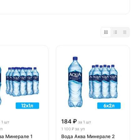
184 ₽
а 1 шт
за 1 шт
уп
за уп
1 100 ₽
ва Минерале 1
Вода Аква Минерале 2