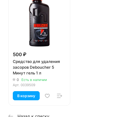
500 ₽
Средство для удаления
засоров Deboucher 5
Минут гель 1 л
0
Есть в наличии
Арт.
0039509
В корзину
Назад к списку