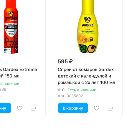
595 ₽
ь Gardex Extreme
Спрей от комаров Gardex
ей 150 мл
детский c календулой и
ромашкой с 2х лет 100 мл
 в наличии
896
0
Есть в наличии
Арт.
0035892
ину
В корзину