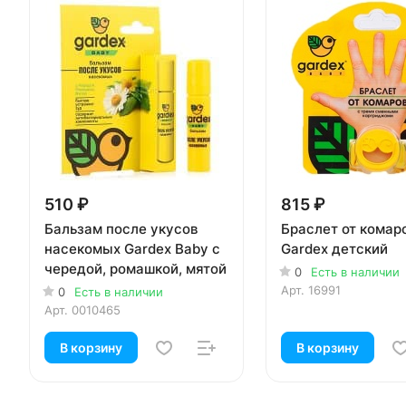
510 ₽
815 ₽
Бальзам после укусов
Браслет от комар
насекомых Gardex Baby с
Gardex детский
чередой, ромашкой, мятой
0
Есть в наличии
Арт.
16991
0
Есть в наличии
Арт.
0010465
В корзину
В корзину