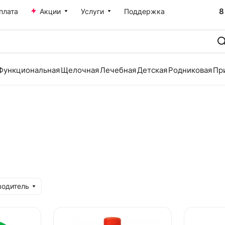
8
плата
Акции
Услуги
Поддержка
Функциональная
Щелочная
Лечебная
Детская
Родниковая
Пр
водитель