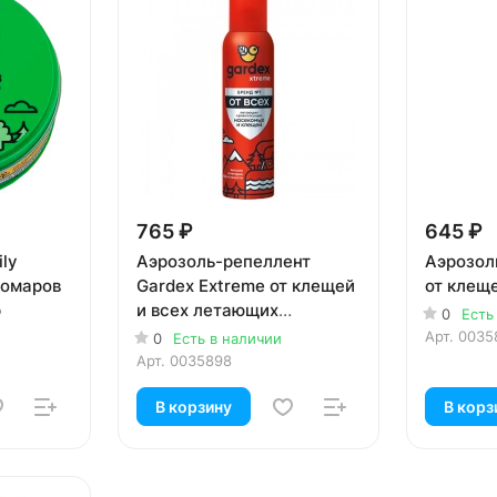
765 ₽
645 ₽
ly
Аэрозоль-репеллент
Аэрозол
комаров
Gardex Extreme от клещей
от клещ
р
и всех летающих
0
Есть
кровососущих насекомых
Арт.
0035
0
Есть в наличии
150 мл
Арт.
0035898
В корзину
В корз