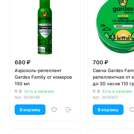
680 ₽
700 ₽
Аэрозоль-репеллент
Свеча Gardex Fami
Gardex Family от комаров
репеллентная от 
150 мл
до 30 часов 110 г
0
Есть в наличии
0
Есть в наличии
Арт.
0036149
Арт.
0035907
В корзину
В корзину