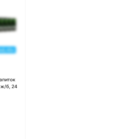
апиток
 ж/б, 24