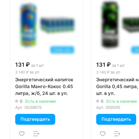
131 ₽
131 ₽
за 1 шт
за 1 шт
за уп
за уп
3 140 ₽
3 140 ₽
Энергетический напиток
Энергетический н
Gorilla Манго-Кокос 0.45
Gorilla 0,45 литра,
литра, ж/б, 24 шт. в уп.
шт. в уп.
0
Есть в наличии
0
Есть в наличии
Арт.
0039675
Арт.
009595
Подтвердить
Подтвердить