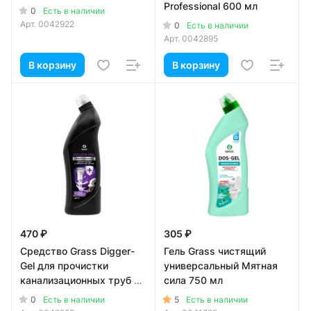
Professional 600 мл
0
Есть в наличии
Арт.
0042922
0
Есть в наличии
Арт.
0042895
В корзину
В корзину
470 ₽
305 ₽
Средство Grass Digger-
Гель Grass чистящий
Gel для прочистки
универсальный Мятная
канализационных труб 1
сила 750 мл
литр
0
5
Есть в наличии
Есть в наличии