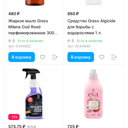
480 ₽
860 ₽
Жидкое мыло Grass
Средство Grass Algicide
Milana Oud Rood
для борьбы с
парфюмированное 300
водорослями 1 л
мл
0
0
Есть в наличии
Есть в наличии
Арт.
0044852
Арт.
0044848
В корзину
В корзину
-15%
573.75 ₽
725 ₽
675 ₽