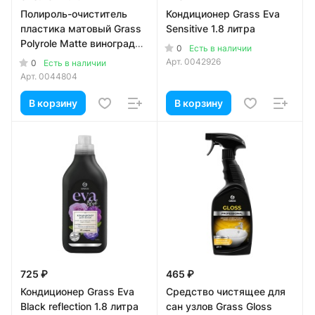
Полироль-очиститель
Кондиционер Grass Eva
пластика матовый Grass
Sensitive 1.8 литра
Polyrole Matte виноград
0
Есть в наличии
600 мл
Арт.
0042926
0
Есть в наличии
Арт.
0044804
В корзину
В корзину
725 ₽
465 ₽
Кондиционер Grass Eva
Средство чистящее для
Black reflection 1.8 литра
сан узлов Grass Gloss