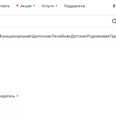
8
плата
Акции
Услуги
Поддержка
Функциональная
Щелочная
Лечебная
Детская
Родниковая
Пр
водитель