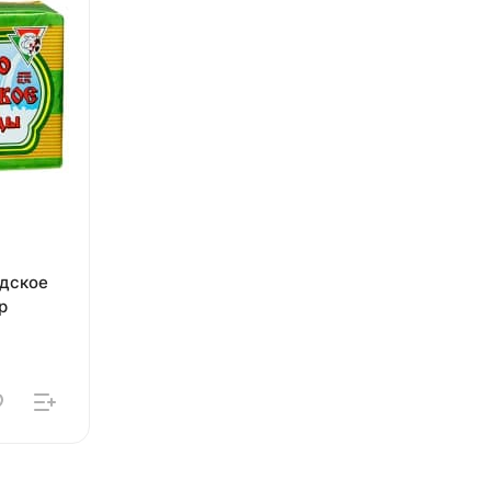
ы
одское
р