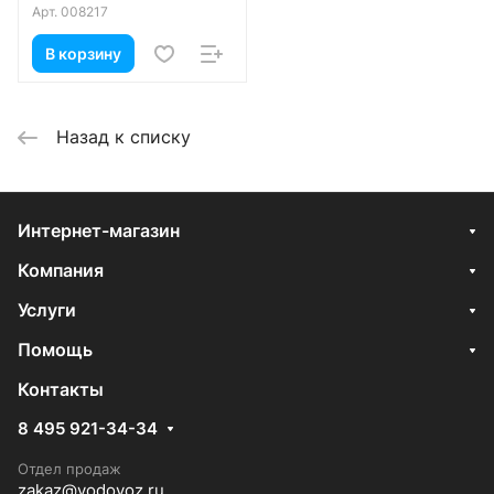
Вода «Кармадон» обладает великолепным
Арт.
008217
вкусом и способствует поддержанию
В корзину
здорового образа жизни. «Кармадон»
станет украшением праздничного стола
или неизменным атрибутом любых
Назад к списку
общественных мероприятий.
Интернет-магазин
Компания
Услуги
Помощь
Контакты
8 495 921-34-34
Отдел продаж
zakaz@vodovoz.ru