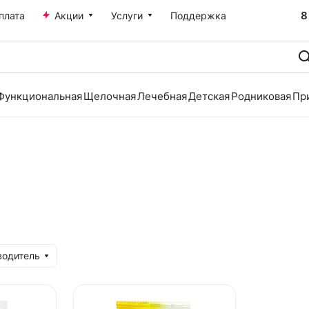
8
плата
Акции
Услуги
Поддержка
Функциональная
Щелочная
Лечебная
Детская
Родниковая
Пр
водитель