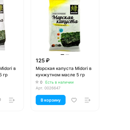
125 ₽
idori в
Морская капуста Midori в
5 гр
кунжутном масле 5 гр
0
Есть в наличии
Арт.
0026647
В корзину