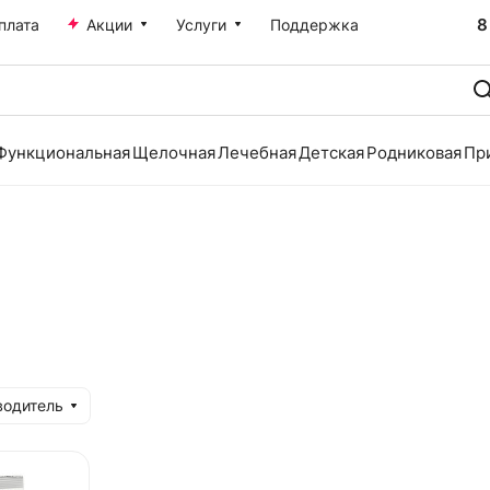
8
плата
Акции
Услуги
Поддержка
Функциональная
Щелочная
Лечебная
Детская
Родниковая
Пр
водитель