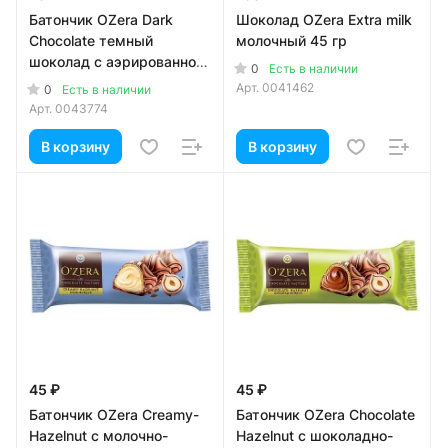
Батончик OZera Dark
Шоколад OZera Extra milk
Chocolate темный
молочный 45 гр
шоколад с аэрированной
0
Есть в наличии
начинкой 32 гр
Арт.
0041462
0
Есть в наличии
Арт.
0043774
В корзину
В корзину
45 ₽
45 ₽
Батончик OZera Creamy-
Батончик OZera Chocolate
Hazelnut с молочно-
Hazelnut с шоколадно-