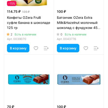
-15%
114.75 ₽
100 ₽
135 ₽
Конфеты OZera Frulli
Батончик OZera Extra
суфле банана в шоколаде
Milk&Hazelnut молочный
125 гр
шоколад с фундуком 45
гр
2
0
Есть в наличии
Есть в наличии
Арт.
0039070
Арт.
0043776
В корзину
В корзину
70 ₽
100 ₽