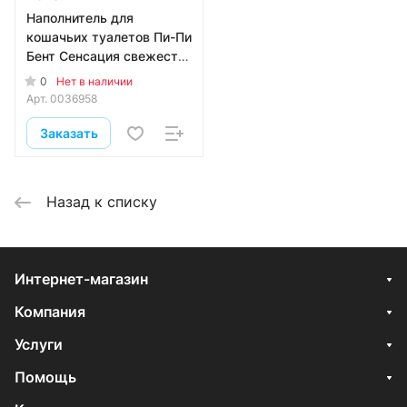
Наполнитель для
кошачьих туалетов Пи-Пи
Бент Сенсация свежести
комкующийся 24 литра
0
Нет в наличии
Арт.
0036958
Заказать
Назад к списку
Интернет-магазин
Компания
Услуги
Помощь