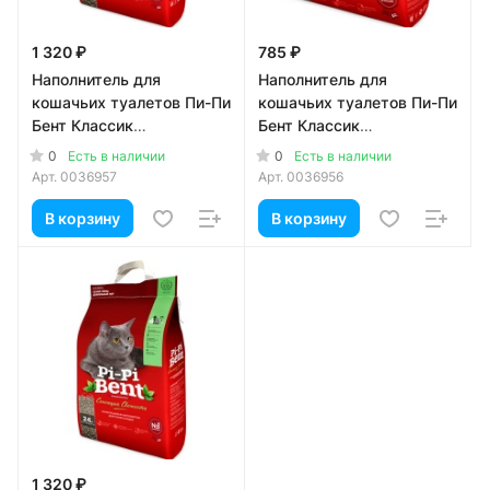
1 320 ₽
785 ₽
Наполнитель для
Наполнитель для
кошачьих туалетов Пи-Пи
кошачьих туалетов Пи-Пи
Бент Классик
Бент Классик
комкующийся 24 литра
комкующийся 12 литров
0
0
Есть в наличии
Есть в наличии
Арт.
0036957
Арт.
0036956
В корзину
В корзину
1 320 ₽