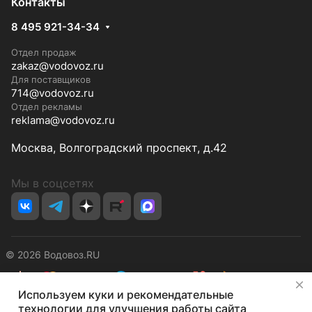
Контакты
8 495 921-34-34
Отдел продаж
zakaz@vodovoz.ru
Для поставщиков
714@vodovoz.ru
Отдел рекламы
reklama@vodovoz.ru
Москва, Волгоградский проспект, д.42
Мы в соцсетях
© 2026 Водовоз.RU
✕
Используем куки и рекомендательные
Конфиденциальность
Оферта
технологии для улучшения работы сайта