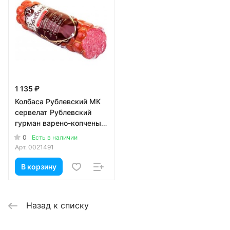
1 135 ₽
Колбаса Рублевский МК
сервелат Рублевский
гурман варено-копченый
400 гр
0
Есть в наличии
Арт.
0021491
В корзину
Назад к списку