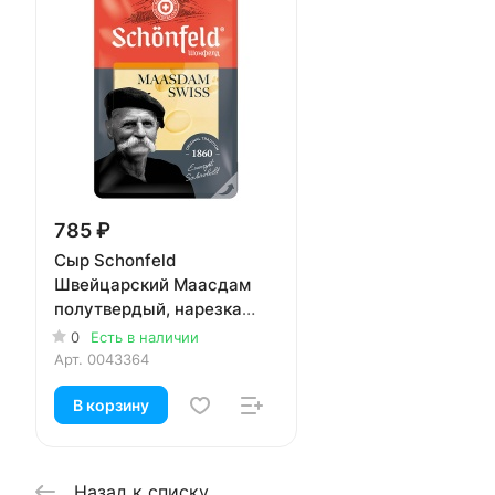
785 ₽
Сыр Schonfeld
Швейцарский Маасдам
полутвердый, нарезка
48% 125 гр
0
Есть в наличии
Арт.
0043364
В корзину
Назад к списку