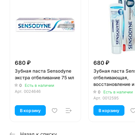
680 ₽
680 ₽
Зубная паста Sensodyne
Зубная паста Sen
экстра отбеливание 75 мл
отбеливающая,
восстановление и
0
Есть в наличии
75мл (1шт)
Арт.
0024646
0
Есть в наличии
Арт.
0012595
В корзину
В корзину
Назад к списку