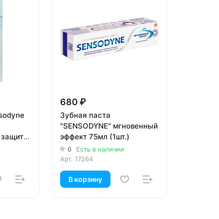
680 ₽
sodyne
Зубная паста
"SENSODYNE" мгновенный
 защита
эффект 75мл (1шт.)
0
Есть в наличии
Арт.
17264
В корзину