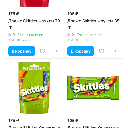
175 ₽
105 ₽
Драже Skittles Фрукты 70
Драже Skittles Фрукты 38
гр
гр
0
0
Есть в наличии
Есть в наличии
Арт.
0037758
Арт.
0037757
В корзину
В корзину
175 ₽
105 ₽
Драже Skittles Кисломикс
Драже Skittles Кисломикс