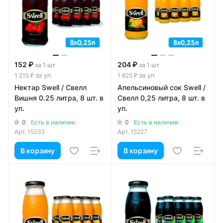
152 ₽
204 ₽
за 1 шт
за 1 шт
за уп
за уп
1 215 ₽
1 625 ₽
Нектар Swell / Свелл
Апельсиновый сок Swell /
Вишня 0.25 литра, 8 шт. в
Свелл 0,25 литра, 8 шт. в
уп.
уп.
0
0
Есть в наличии
Есть в наличии
Арт.
15232
Арт.
15227
В корзину
В корзину