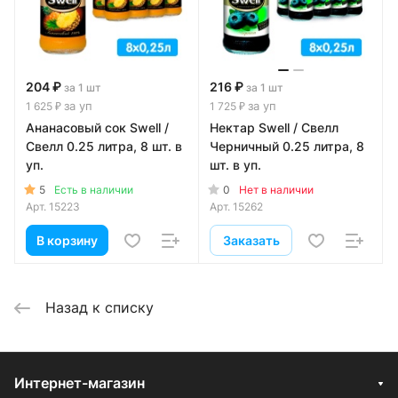
204 ₽
216 ₽
за 1 шт
за 1 шт
за уп
за уп
1 625 ₽
1 725 ₽
Ананасовый сок Swell /
Нектар Swell / Свелл
Свелл 0.25 литра, 8 шт. в
Черничный 0.25 литра, 8
уп.
шт. в уп.
5
0
Есть в наличии
Нет в наличии
Арт.
15223
Арт.
15262
В корзину
Заказать
Назад к списку
Интернет-магазин