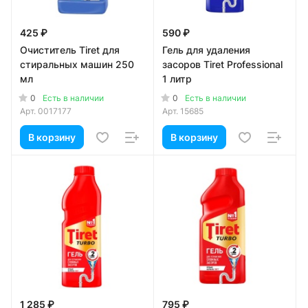
425 ₽
590 ₽
Очиститель Tiret для
Гель для удаления
стиральных машин 250
засоров Tiret Professional
мл
1 литр
0
0
Есть в наличии
Есть в наличии
Арт.
0017177
Арт.
15685
В корзину
В корзину
1 285 ₽
795 ₽