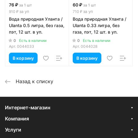
76 ₽
60 ₽
за 1 шт
за 1 шт
за уп
за уп
910 ₽
710 ₽
Вода природная Уланта /
Вода природная Уланта /
Ulanta 0.5 литра, без газа,
Ulanta 0.33 литра, без
пэт, 12 шт. в уп.
газа, пэт, 12 шт. в уп.
0
0
Есть в наличии
Есть в наличии
Арт.
0044033
Арт.
0044028
В корзину
В корзину
Назад к списку
Интернет-магазин
Компания
Услуги