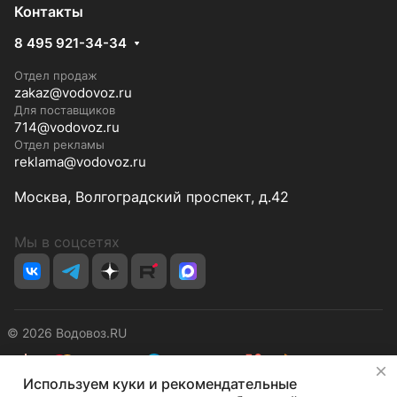
Контакты
8 495 921-34-34
Отдел продаж
zakaz@vodovoz.ru
Для поставщиков
714@vodovoz.ru
Отдел рекламы
reklama@vodovoz.ru
Москва, Волгоградский проспект, д.42
Мы в соцсетях
© 2026 Водовоз.RU
✕
Используем куки и рекомендательные
Конфиденциальность
Оферта