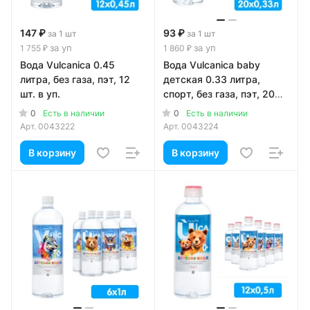
147 ₽
93 ₽
за 1 шт
за 1 шт
за уп
за уп
1 755 ₽
1 860 ₽
Вода Vulcanica 0.45
Вода Vulcanica baby
литра, без газа, пэт, 12
детская 0.33 литра,
шт. в уп.
спорт, без газа, пэт, 20
шт. в уп.
0
0
Есть в наличии
Есть в наличии
Арт.
0043222
Арт.
0043224
В корзину
В корзину