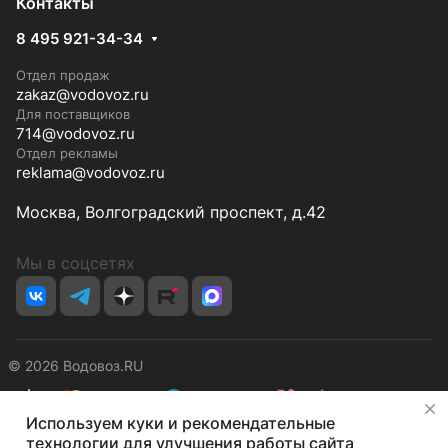
Контакты
8 495 921-34-34
Отдел продаж
zakaz@vodovoz.ru
Для поставщиков
714@vodovoz.ru
Отдел рекламы
reklama@vodovoz.ru
Москва, Волгоградский проспект, д.42
Мы в соцсетях
© 2026 Водовоз.RU
✕
Используем куки и рекомендательные
Конфиденциальность
Оферта
технологии для улучшения работы сайта