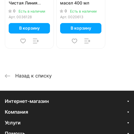
Чистая Линия
масел 400 мл
Пшеница и лен
0
0
Есть в наличии
Есть в наличии
Объем и сила для
Арт.
0036128
Арт.
0020613
тонких и
ослабленных волос
В корзину
В корзину
380 мл
Назад к списку
Интернет-магазин
Компания
Услуги
Помощь