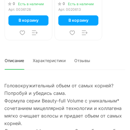
Пшеница и лен
0
0
Есть в наличии
Есть в наличии
Объем и сила для
Арт.
0036128
Арт.
0020613
тонких и
ослабленных волос
В корзину
В корзину
380 мл
Описание
Характеристики
Отзывы
Головокружительный объем от самых корней?
Попробуй и убедись сама.
Формула серии Beauty-full Volume с уникальным*
сочетанием мицеллярной технологии и коллагена
мягко очищает волосы и придает объем от самых
корней.