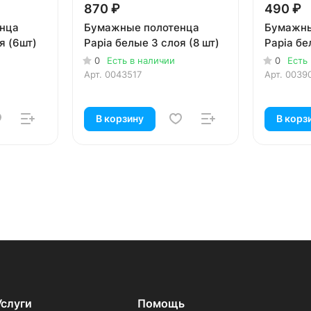
870 ₽
490 ₽
нца
Бумажные полотенца
Бумажны
я (6шт)
Papia белые 3 слоя (8 шт)
Papia бе
0
Есть в наличии
0
Есть
Арт.
0043517
Арт.
0039
В корзину
В корз
Услуги
Помощь