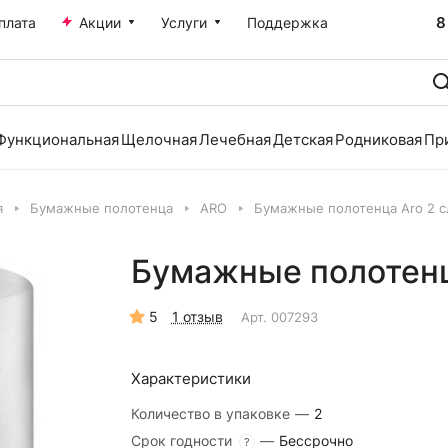
8
плата
Акции
Услуги
Поддержка
Функциональная
Щелочная
Лечебная
Детская
Родниковая
Пр
я
Бумажные полотенца
ARO
Бумажные полотенца Aro 2 сл
Бумажные полотенца
5
1 отзыв
Арт.
007293
Характеристики
Количество в упаковке
—
2
Срок годности
—
Бессрочно
?