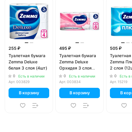
255 ₽
495 ₽
505 ₽
Туалетная бумага
Туалетная бумага
Туалетная
Zemma Deluxe
Zemma Deluxe
Zemma Пл
белая 3 слоя (4шт)
Орхидея 3 слоя
2 слоя (12
(8шт)
0
0
0
Есть в наличии
Есть в наличии
Есть в
Арт.
003829
Арт.
003834
Арт.
15219
В корзину
В корзину
В кор