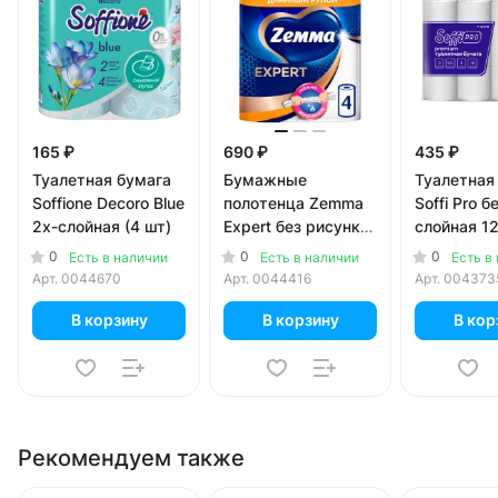
165 ₽
690 ₽
435 ₽
Туалетная бумага
Бумажные
Туалетная
Soffione Decoro Blue
полотенца Zemma
Soffi Pro б
2х-слойная (4 шт)
Expert без рисунка
слойная 12
3х-слойные (4 шт)
0
0
0
Есть в наличии
Есть в наличии
Есть в
Арт.
0044670
Арт.
0044416
Арт.
004373
В корзину
В корзину
В кор
Рекомендуем также