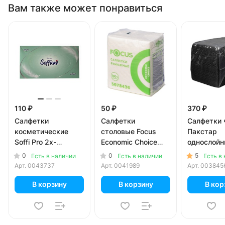
Вам также может понравиться
110 ₽
50 ₽
370 ₽
Салфетки
Салфетки
Салфетки 
косметические
столовые Focus
Пакстар
Soffi Pro 2х-
Economic Choice
однослой
слойные 100 шт. в
белые 1 слой (100
24х24см 
0
0
5
Есть в наличии
Есть в наличии
Есть в
уп.
листов)
Арт.
0043737
Арт.
0041989
Арт.
003845
В корзину
В корзину
В кор