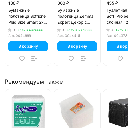
130 ₽
360 ₽
435 ₽
Бумажные
Бумажные
Туалетная
полотенца Soffione
полотенца Zemma
Soffi Pro б
Plus Size Smart 2х-
Expert Декор с
слойная 12
слойные 210
рисунком 3х-
0
0
0
Есть в наличии
Есть в наличии
Есть в
листов
слойные (2 шт)
Арт.
0044669
Арт.
0044415
Арт.
004373
В корзину
В корзину
В кор
Рекомендуем также