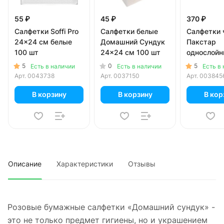
55 ₽
45 ₽
370 ₽
Салфетки Soffi Pro
Салфетки белые
Салфетки 
24x24 см белые
Домашний Сундук
Пакстар
100 шт
24x24 см 100 шт
однослой
24х24см 
5
0
5
Есть в наличии
Есть в наличии
Есть в
Арт.
0043738
Арт.
0037150
Арт.
003845
В корзину
В корзину
В кор
Описание
Характеристики
Отзывы
Розовые бумажные салфетки «Домашний сундук» -
это не только предмет гигиены, но и украшением