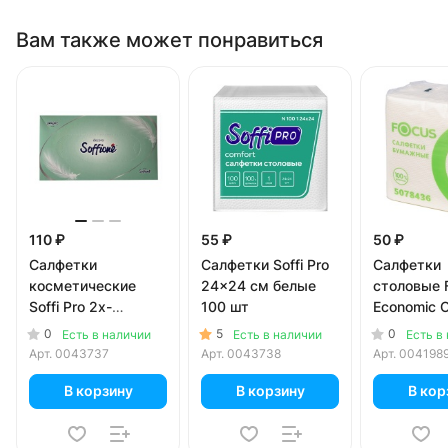
Вам также может понравиться
110 ₽
55 ₽
50 ₽
Салфетки
Салфетки Soffi Pro
Салфетки
косметические
24x24 см белые
столовые 
Soffi Pro 2х-
100 шт
Economic C
слойные 100 шт. в
белые 1 сл
0
5
0
Есть в наличии
Есть в наличии
Есть в
уп.
листов)
Арт.
0043737
Арт.
0043738
Арт.
004198
В корзину
В корзину
В кор