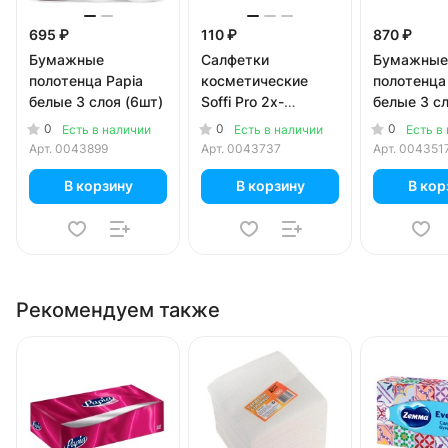
695 ₽
110 ₽
870 ₽
Бумажные
Салфетки
Бумажные
полотенца Papia
косметические
полотенца
белые 3 слоя (6шт)
Soffi Pro 2х-
белые 3 сл
слойные 100 шт. в
0
0
0
Есть в наличии
Есть в наличии
Есть в
уп.
Арт.
0043899
Арт.
0043737
Арт.
004351
В корзину
В корзину
В кор
Рекомендуем также