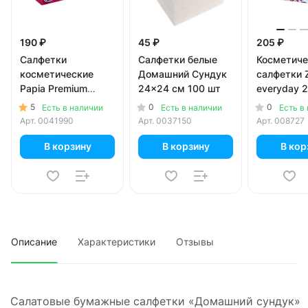
190 ₽
45 ₽
205 ₽
Салфетки
Салфетки белые
Косметиче
косметические
Домашний Сундук
салфетки
Papia Premium
24x24 см 100 шт
everyday 2
белые 2 слоя (100
(100шт)
5
0
0
Есть в наличии
Есть в наличии
Есть в
листов)
Арт.
0041990
Арт.
0037150
Арт.
008727
В корзину
В корзину
В кор
Описание
Характеристики
Отзывы
Салатовые бумажные салфетки «Домашний сундук»