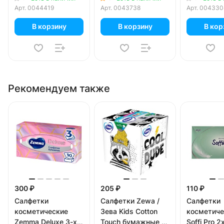
слойные (2 шт)
Арт.
0044419
Арт.
0043738
Арт.
004330
В корзину
В корзину
В кор
Рекомендуем также
300 ₽
205 ₽
110 ₽
Салфетки
Салфетки Zewa /
Салфетки
косметические
Зева Kids Cotton
косметиче
Zemma Deluxe 3-х
Touch бумажные с
Soffi Pro 2