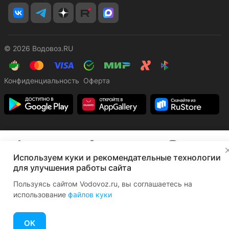
© 2026 Водовоз.RU
Конфиденциальность
Оферта
✕
Главная
Каталог
Корзина
Избранные
Кабинет
Сравнение
Используем куки и рекомендательные технологии
для улучшения работы сайта
Пользуясь сайтом Vodovoz.ru, вы соглашаетесь на
использование
файлов куки
ОК