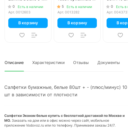
сл. 90шт (1шт)
хлопком 3D
слойные 10
0
5
0
Есть в наличии
Есть в наличии
Есть в
коробка 3-х сл
уп.
Арт.
0012603
Арт.
0013282
Арт.
004373
60шт (1шт)
В корзину
В корзину
В кор
Описание
Характеристики
Отзывы
Документы
Салфетки бумажные, белые 80шт + - (плюс/минус) 10
шт в зависимости от плотности
Салфетки Эконом белые купить с бесплатной доставкой по Москве и
МО.
Заказать на дом или в офис можно через сайт, мобильное
приложение Vodovoz.ru или по телефону. Принимаем заказы 24/7.