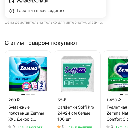
Условия оплаты
Гарантия производителя
Цена действительна только для интернет-магазина.
С этим товаром покупают
280 ₽
55 ₽
1 450 ₽
Бумажные
Салфетки Soffi Pro
Туалетная
полотенца Zemma
24x24 см белые
Zemma Nat
XXL Декор с
100 шт
Comfort 3 
рисунком 2х-
шт)
0
5
0
Есть в наличии
Есть в наличии
Есть в