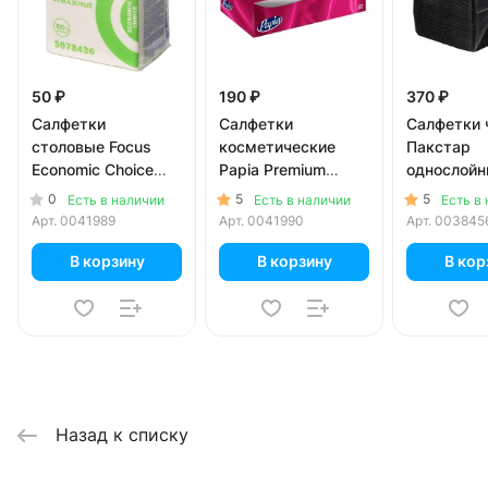
50 ₽
190 ₽
370 ₽
Салфетки
Салфетки
Салфетки 
столовые Focus
косметические
Пакстар
Economic Choice
Papia Premium
однослой
белые 1 слой (100
белые 2 слоя (100
24х24см 
0
5
5
Есть в наличии
Есть в наличии
Есть в
листов)
листов)
Арт.
0041989
Арт.
0041990
Арт.
003845
В корзину
В корзину
В кор
Назад к списку