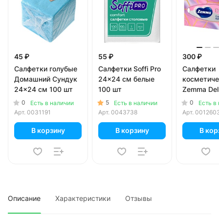
45 ₽
55 ₽
300 ₽
Салфетки голубые
Салфетки Soffi Pro
Салфетки
Домашний Сундук
24x24 см белые
косметиче
24x24 см 100 шт
100 шт
Zemma Del
сл. 90шт (
0
5
0
Есть в наличии
Есть в наличии
Есть в
Арт.
0031191
Арт.
0043738
Арт.
001260
В корзину
В корзину
В кор
Описание
Характеристики
Отзывы