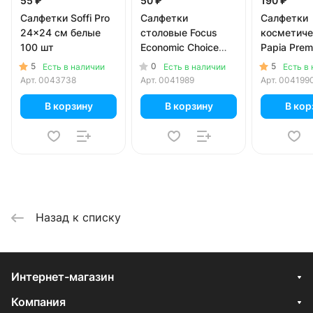
55 ₽
50 ₽
190 ₽
Салфетки Soffi Pro
Салфетки
Салфетки
24x24 см белые
столовые Focus
косметиче
100 шт
Economic Choice
Papia Pre
белые 1 слой (100
белые 2 сл
5
0
5
Есть в наличии
Есть в наличии
Есть в
листов)
листов)
Арт.
0043738
Арт.
0041989
Арт.
004199
В корзину
В корзину
В кор
Назад к списку
Интернет-магазин
Компания