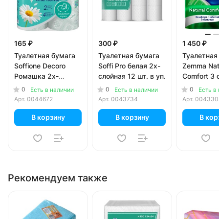
165 ₽
300 ₽
1 450 ₽
Туалетная бумага
Туалетная бумага
Туалетная
Soffione Decoro
Soffi Pro белая 2х-
Zemma Nat
Ромашка 2х-
слойная 12 шт. в уп.
Comfort 3 
слойная (4 шт)
шт)
0
0
0
Есть в наличии
Есть в наличии
Есть в
Арт.
0044672
Арт.
0043734
Арт.
004330
В корзину
В корзину
В кор
Рекомендуем также