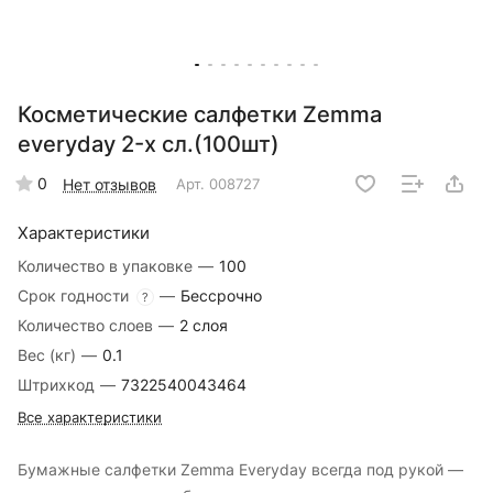
Косметические салфетки Zemma
everyday 2-х сл.(100шт)
0
Нет отзывов
Арт.
008727
Характеристики
Количество в упаковке
—
100
Срок годности
—
Бессрочно
?
Количество слоев
—
2 слоя
Вес (кг)
—
0.1
Штрихкод
—
7322540043464
Все характеристики
Бумажные салфетки Zemma Everyday всегда под рукой —