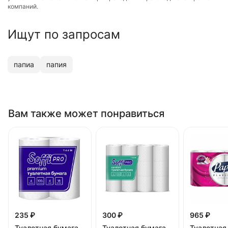
компаний.
Ищут по запросам
папиа
папия
Вам также может понравиться
235 ₽
300 ₽
965 ₽
Туалетная бумага
Туалетная бумага
Туалетная