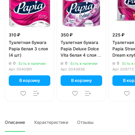
310 ₽
350 ₽
225 ₽
Туалетная бумага
Туалетная бумага
Туалетная
Papia белая 3 слоя
Papia Deluxe Dolce
Papia Stra
(4 шт)
Vita белая 4 слоя (4
Dream клу
шт)
мечта бел
0
0
0
Есть в наличии
Есть в наличии
Есть в
рисунком 
Арт.
0040991
Арт.
0044836
Арт.
009773
(4шт)
В корзину
В корзину
В кор
Описание
Характеристики
Отзывы