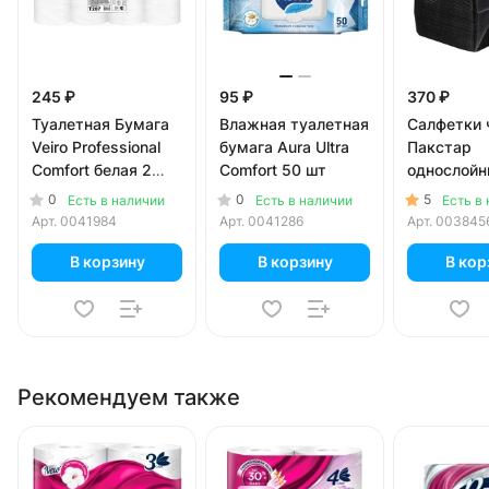
245 ₽
95 ₽
370 ₽
Туалетная Бумага
Влажная туалетная
Салфетки 
Veiro Professional
бумага Aura Ultra
Пакстар
Comfort белая 2
Comfort 50 шт
однослой
слоя (8 шт)
24х24см 
0
0
5
Есть в наличии
Есть в наличии
Есть в
Арт.
0041984
Арт.
0041286
Арт.
003845
В корзину
В корзину
В кор
Рекомендуем также