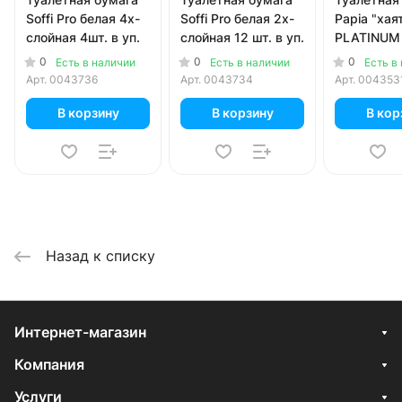
Soffi Pro белая 4х-
Soffi Pro белая 2х-
Papia "хая
слойная 4шт. в уп.
слойная 12 шт. в уп.
PLATINUM 
8 шт. в уп.
0
0
0
Есть в наличии
Есть в наличии
Есть в
Арт.
0043736
Арт.
0043734
Арт.
004353
В корзину
В корзину
В кор
Назад к списку
Интернет-магазин
Компания
Услуги