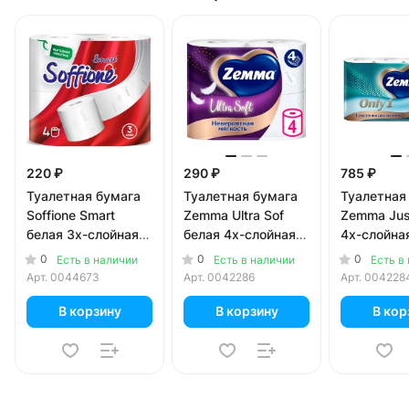
220 ₽
290 ₽
785 ₽
Туалетная бумага
Туалетная бумага
Туалетная
Soffione Smart
Zemma Ultra Sof
Zemma Jus
белая 3х-слойная
белая 4х-слойная
4х-слойная
(4 шт)
(4шт.)
0
0
0
Есть в наличии
Есть в наличии
Есть в
Арт.
0044673
Арт.
0042286
Арт.
004228
В корзину
В корзину
В кор