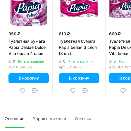
350 ₽
610 ₽
660 ₽
Туалетная бумага
Туалетная бумага
Туалетная
Papia Deluxe Dolce
Papia белая 3 слоя
Papia Delu
Vita белая 4 слоя (4
(8 шт)
Vita белая
шт)
шт)
0
0
0
Есть в наличии
Есть в наличии
Есть в
Арт.
0044836
Арт.
0014456
Арт.
004327
В корзину
В корзину
В кор
Описание
Характеристики
Отзывы