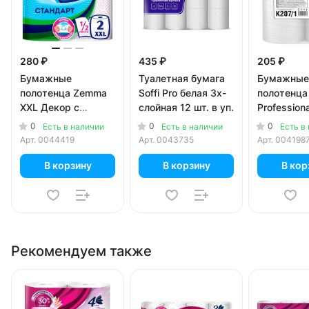
280 ₽
435 ₽
205 ₽
Бумажные
Туалетная бумага
Бумажные
полотенца Zemma
Soffi Pro белая 3х-
полотенца 
XXL Декор с
слойная 12 шт. в уп.
Profession
рисунком 2х-
2 слоя (2 
0
0
0
Есть в наличии
Есть в наличии
Есть в
слойные (2 шт)
Арт.
0044419
Арт.
0043735
Арт.
004198
В корзину
В корзину
В кор
Рекомендуем также