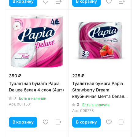
В корзину
В корзину
350 ₽
225 ₽
Туалетная бумага Papia
Туалетная бумага Papia
Deluxe белая 4 слоя (4шт)
Strawberry Dream
клубничная мечта белая с
0
Есть в наличии
рисунком 3 слоя (4шт)
Арт.
0011501
0
Есть в наличии
Арт.
009773
В корзину
В корзину