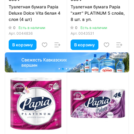
Туалетная бумага Papia
Туалетная бумага Papia
Deluxe Dolce Vita белая 4
"хаят" PLATINUM 5 слоёв,
слоя (4 шт)
8 шт. в уп.
0
0
Есть в наличии
Есть в наличии
Арт.
0044836
Арт.
0043531
В корзину
В корзину
а
Реклама